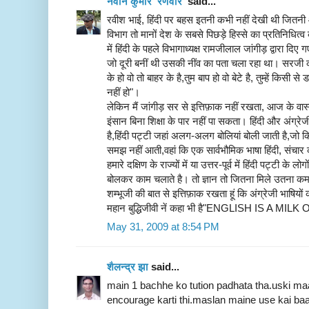
नवीन कुमार 'रणवीर'
said...
रवीश भाई, हिंदी पर बहस इतनी कभी नहीं देखी थी जितनी 
विभाग तो मानों देश के सबसे पिछड़े हिस्से का प्रतिनिधित
में हिंदी के पहले विभागाध्यक्ष रामजीलाल जांगीड़ द्वारा दिए ग
जो दूरी बनीं थी उसकी नींव का पता चला रहा था। सरजी क
के हो वो तो बाहर के है,तुम बाप हो वो बेटे है, तुम्हें किसी 
नहीं हो"।
लेकिन मैं जांगीड़ सर से इत्तिफ़ाक नहीं रखता, आज के वास्
इंसान बिना शिक्षा के पार नहीं पा सकता। हिंदी और अंग्रेजी भ
है,हिंदी पट्टी जहां अलग-अलग बोलियां बोली जाती है,जो क
समझ नहीं आती,वहां कि एक सार्वभौमिक भाषा हिंदी, संचा
हमारे दक्षिण के राज्यों में या उत्तर-पूर्व में हिंदी पट्टी के 
बोलकर काम चलाते है। तो ज्ञान तो जितना मिले उतना कम है,
शम्भूजी की बात से इत्तिफ़ाक रखता हूं कि अंग्रेजी भाषिय
महान बुद्धिजीवी नें कहा भी है"ENGLISH IS A MIL
May 31, 2009 at 8:54 PM
शैलन्द्र झा
said...
main 1 bachhe ko tution padhata tha.uski maa
encourage karti thi.maslan maine use kai baar