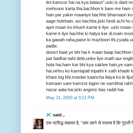
itni kamzor hai na kya bataun" uski is dant m
mehsoos karta tha.bachhon k bare me ham 
hain par yakin maaniye bachhe bhavnaon k
aage hotehain. wo bachha jiski hindi achi ho sa
apni maan ko khush karne k liye .uski maan ne 
karne k liye bachhe ki hatya kar di.main mook
ka gawah raha,paise ki mazboori thi,zyada ud
padte.
doosri baat ye bhi hai k maan baap bachhon 
par badhai nahi dete,unke liye math aur eng
hota hai.ham kar bhi kya saktee hain,ye sam
hai.nehru ko kamlapati tripathi k sath khade 
khare log bhi.maslan kaancha ilaiya ko le lijui
kamaan sare kamzor logon ne sambhal rakhi h
nazar aata hai jiski angrezi bas raddi hai.
May 31, 2009 at 9:21 PM
JC
said...
एक प्रसिद्ध कहावत है, "आम खाने से मतलब है कि गुठली 