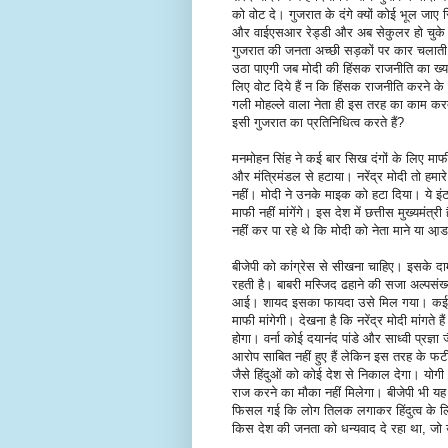
को वोट दे। गुजरात के दंगे क्यों कोई भूल जाए 
और वाईएसआर रेड्डी और अब सेकुलर हो चुके नी
गुजरात की जनता अच्छी सड़कों पर कार चलाती ह
उठा पाएगी जब मोदी की हिंसक राजनीति का ख्य
लिए वोट दिये हैं न कि हिंसक राजनीति करने के ल
गली मोहल्ले वाला नेता ही इस तरह का काम कर
इसी गुजरात का प्रतिनिधित्व करते हैं?
मनमोहन सिंह ने कई बार सिख दंगों के लिए मा
और मंत्रिमंडल से हटाया। नरेंद्र मोदी तो हमारे
नहीं। मोदी ने उनके माइक को हटा दिया। ये इंटरव
माफी नहीं मांगेंगे। इस देश में छत्तीस मुख्यमंत्र
नहीं कर पा रहे थे कि मोदी को नेता माने या आ़
बीजेपी को कांग्रेस से सीखना चाहिए। इसके दामन
रहती है। बाबरी मस्जिद ढहाने की सजा अल्पसंख
आई। शायद इसका फायदा उसे मिल गया। कई चुना
माफी मांगेगी। देखना है कि नरेंद्र मोदी मांगते 
होगा। वर्ना कोई दयानंद पांडे और साध्वी प्रज्ञा
आरोप साबित नहीं हुए हैं लेकिन इस तरह के फटी
जैसे हिंदुओं को कोई देश से निकाल देगा। योग
राज करने का मौका नहीं मिलेगा। बीजेपी भी यह बा
फिसल गई कि लोग तिलक लगाकर हिंदुत्व के लि
किस देश की जनता को धन्यवाद दे रहा था, जो