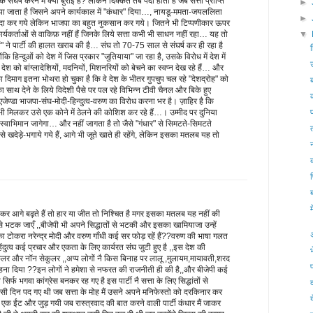
र्ष करने में क्या बुराई है? लेकिन दिक्कत तब पैदा होती है जब सत्ता प्राप्ति
►
ा जाता है जिसने अपने कार्यकाल में "कंधार" दिया…, नायडू-ममता-जयललिता
►
यदा कर गये लेकिन भाजपा का बहुत नुकसान कर गये। जितने भी टिप्पणीकार ऊपर
र्यकर्ताओं से वाकिफ़ नहीं हैं जिनके लिये सत्ता कभी भी साधन नहीं रहा… यह तो
▼
ों" ने पार्टी की हालत खराब की है… संघ तो 70-75 साल से संघर्ष कर ही रहा है
ि हिन्दुओं को देश में जिस प्रकार "जुतियाया" जा रहा है, उसके विरोध में देश में
ेश को बांग्लादेशियों, मदनियों, मिशनरियों को बेचने का स्वप्न देख रहे हैं… और
दिमाग इतना भोथरा हो चुका है कि वे देश के भीतर गुपचुप चल रहे "देशद्रोह" को
ब
ाथ देने के लिये विदेशी पैसे पर पल रहे विभिन्न टीवी चैनल और बिके हुए
ेण्डा भाजपा-संघ-मोदी-हिन्दुत्व-वरुण का विरोध करना भर है। ज़ाहिर है कि
सभी मिलकर उसे एक कोने में ठेलने की कोशिश कर रहे हैं…। उम्मीद पर दुनिया
स्वाभिमान जागेगा… और नहीं जागता है तो जैसे "गंधार" से सिमटते-सिमटते
से खदेड़े-भगाये गये हैं, आगे भी जूते खाते ही रहेंगे, लेकिन इसका मतलब यह तो
प
ेकर आगे बढ़ते हैं तो हार या जीत तो निश्चित है मगर इसका मतलब यह नहीं की
े भटक जाएँ ,,बीजेपी भी अपने सिद्धातों से भटकी और इसका खामियाजा उन्हें
का टोकरा नरेन्द्र मोदी और वरुण गाँधी कई सर फोड़ रहें हैं??वरुण की भाषा गलत
 हिंदुत्व कई प्रचार और एकता के लिए कार्यरत संघ जुटी हुए है ,,इस देश की
भ
कुलर और नॉन सेकुलर ,,अप्प लोगों नै किस बिनाह पर लालू ,मुलायम,मायावती,शरद
हना दिया ??इन लोगों ने हमेशा से नफरत की राजनीती ही की है,,और बीजेपी कई
िर्फ भगवा कांग्रेस बनकर रह गए है इस पार्टी नै सत्ता के लिए सिद्धांतों से
द
सी दिन पद गए थी जब सत्ता के मोह मैं उसने अपने मनिफेस्तो को दरकिनार कर
य
 ईंट और जुड़ गयी जब रास्त्रवाद की बात करने वाली पार्टी कंधार मैं जाकर