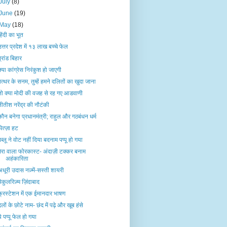
July
(8)
June
(19)
May
(18)
हिंदी का भूत
उत्तर प्रदेश में १३ लाख बच्चे फेल
्रांड बिहार
क्या कांग्रेस निरंकुश हो जाएगी
पत्थर के सनम, तुम्हें हमने दलितों का खुदा जाना
तो क्या मोदी की वजह से रह गए आडवाणी
नीतीश नरेंद्र की नौटंकी
कौन बनेगा प्रधानमंत्री; राहुल और गठबंधन धर्म
ित्ज़ा हट
बब्लू ने वोट नहीं दिया बदनाम पप्पू हो गया
मेरा वाला फोरकास्ट- अंदाज़ी टक्कर बनाम
अहंकारिता
अधूरी उदास नज़्में-सस्ती शायरी
ेकुलरिज़्म ज़िंदाबाद
फ्रस्टेशन में एक ईमानदार भाषण
लों के छोटे नाम- छंद में पढ़े और खूब हंसे
े पप्पू फेल हो गया