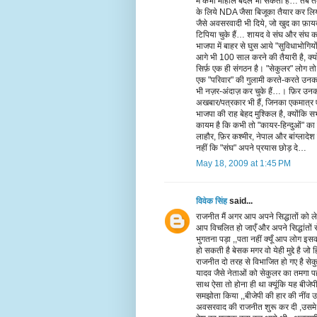
में कभी माहौल बदल भी सकता है… तब तक संघ
के लिये NDA जैसा बिजूका तैयार कर लिय
जैसे अवसरवादी भी दिये, जो खुद का फ़ा
टिपिया चुके हैं… शायद वे संघ और संघ का
भाजपा में बाहर से घुस आये "सुविधाभोगिय
आगे भी 100 साल करने की तैयारी है, क्योंक
सिर्फ़ एक ही संगठन है। "सेकुलर" लोग तो द
एक "परिवार" की गुलामी करते-करते उनका 
भी नज़र-अंदाज़ कर चुके हैं…। फ़िर उनका स
अखबार/पत्रकार भी हैं, जिनका एकमात्र एज
भाजपा की राह बेहद मुश्किल है, क्योंकि 
कायम है कि कभी तो "कायर-हिन्दुओं" का 
लाहौर, फ़िर कश्मीर, नेपाल और बांग्लादेश 
नहीं कि "संघ" अपने प्रयास छोड़ दे…
May 18, 2009 at 1:45 PM
विवेक सिंह
said...
राजनीत मैं अगर आप अपने सिद्धातों को ल
आप विचलित हो जाएँ और अपने सिद्धांतों स
भुगतना पड़ा ,,पता नहीं क्यूँ आप लोग इस
हो सकती है बेसक मगर वो येही मुद्दे है जो
राजनीत दो तरह से विभाजित हो गए है से
यादव जैसे नेताओं को सेकुलर का तमगा प
साथ ऐसा तो होना ही था क्यूंकि यह बीजेपी स
समझोता किया ,,बीजेपी की हार की नींव उ
अवसरवाद की राजनीत शुरू कर दी ,उसमे एक