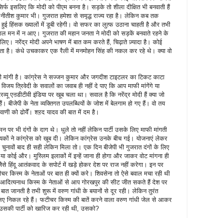
सिर्फ इसलिए कि मोदी को पीएम बनना है। सड़के तो शीला दीक्षित भी बनवाती हैं
तीश कुमार भी। गुजरात हमेशा से समृद्ध राज्य रहा है। लेकिन कब तक
ुई हिंसक ख्यालों में डूबी रहेगी। वो सफर का लुत्फ उठाना चाहती है और तभी
ाल मन में न आए। गुजरात की महान जनता ने मोदी को सड़कें बनवाते रहने के
िए। नरेंद्र मोदी अपने भाषण में बात कम करते हैं, चिढ़ाते ज़्यादा है। कोई
ता है। कंधे उचकाकर एक रैली में मनमोहन सिंह की नकल कर रहे थे। क्या वो
फी मांगी है। कांग्रेस ने सज्जन कुमार और जगदीश टाइटलर का टिकट काटा
 विजय त्रिवेदी के सवालों का जवाब ही नहीं दे पाए कि आप माफी मांगेंगे या
्यू एऩडीटीवी इंडिया पर खूब चला था। सवाल है कि नरेंद्र मोदी हैं क्या जो
ी हैं। बीजेपी के नेता व्यक्तिगत उपलब्धियों के जोश में बेलगाम हो गए हैं। वो तय
डवाणी को ढोयेँ। शऱद यादव की बात में दम है।
 पर भी दंगों के दाग थे। धुले तो नहीं लेकिन पार्टी उसके लिए माफी मांगती
्यकों ने कांग्रेस को खूब दी। लेकिन कांग्रेस उनके बीच गई। योजनाएं लेकर
वों बाद ही सही लेकिन मिला तो। एक दिन बीजेपी भी गुजरात दंगों के लिए
हैं या कोई और। मुस्लिम इलाकों में इन्हें जाना ही होगा और जाकर वोट मांगना ही
 जैसे हिंदू आतंकवाद के सपोर्ट में खड़े होकर देश पर राज नहीं करेगा। इन पर
चर किस्म के नेताओं पर बात ही क्यों करे। शिवसेना तो ऐसे बवाल मचा रही थी
ी आदित्यनाथ किस्म के नेताओं से आप गोरखपुर की सीट जीत सकते हैं देश पर
त जानती है तभी शुरू में वरुण गांधी के बयानों से दूर रही। लेकिन तुरंत
ए निकल रहे हैं। फटीचर किस्म की बातें करने वाला वरुण गांधी जेल से आकर
 उसकी पार्टी को खारिज कर रही थी, उसको?