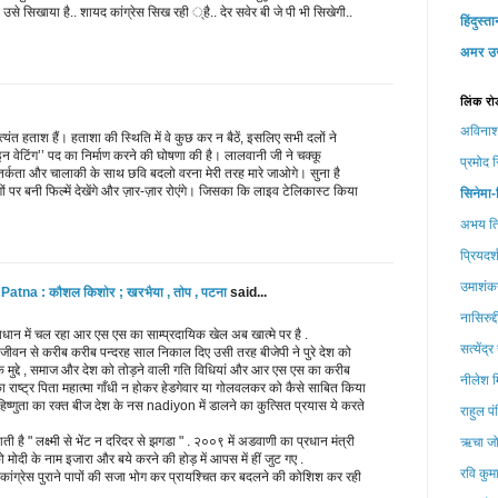
उसे सिखाया है.. शायद कांग्रेस सिख रही ्है.. देर सवेर बी जे पी भी सिखेगी..
हिंदुस्‍त
अमर उ
लिंक रो
अविनाश
त्यंत हताश हैं। हताशा की स्थिति में वे कुछ कर न बैठें, इसलिए सभी दलों ने
न वेटिंग’’ पद का निर्माण करने की घोषणा की है। लालवानी जी ने चक्कू
प्रमोद स
सतर्कता और चालाकी के साथ छवि बदलो वरना मेरी तरह मारे जाओगे। सुना है
ं पर बनी फिल्में देखेंगे और ज़ार-ज़ार रोएंगे। जिसका कि लाइव टेलिकास्ट किया
सिनेमा-
अभय ति
प्रियदर्
उमाशंकर
atna : कौशल किशोर ; खरभैया , तोप , पटना
said...
नासिरुद्
वाधान में चल रहा आर एस एस का साम्प्रदायिक खेल अब खात्मे पर है .
सत्‍येंद्
 जीवन से करीब करीब पन्दरह साल निकाल दिए उसी तरह बीजेपी ने पुरे देश को
 के मुद्दे , समाज और देश को तोड़ने वाली गति विधियां और आर एस एस का करीब
नीलेश म
ा राष्ट्र पिता महात्मा गाँधी न होकर हेडगेवार या गोलवलकर को कैसे साबित किया
्णुता का रक्त बीज देश के नस nadiyon में डालने का कुत्सित प्रयास ये करते
राहुल पं
 " लक्ष्मी से भेंट न दरिदर से झगडा " . २००९ में अडवाणी का प्रधान मंत्री
ऋचा जो
ो मोदी के नाम इजारा और बये करने की होड़ में आपस में हीं जुट गए .
रवि कुम
कांग्रेस पुराने पापों की सजा भोग कर प्रायश्चित कर बदलने की कोशिश कर रही