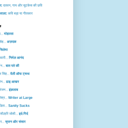
ान:
दतवन, गाय और सूटकेस की छवि
जाला:
कवि बड़ा या गीतकार
ड
...
मोहल्‍ला
िंह...
अज़दक
सिलेमा
वारी...
निर्मल आनंद
शन...
बात पते की
 सिंह...
वैली ऑफ ट्रूथ
दीन...
ढाइ आखर
र रंजन...
इंक़लाब
िश्र...
Writer at Large
डिता...
Sanity Sucks
शी/हरि जोशी...
इर्द-गिर्द
ार...
सृजन और संसार