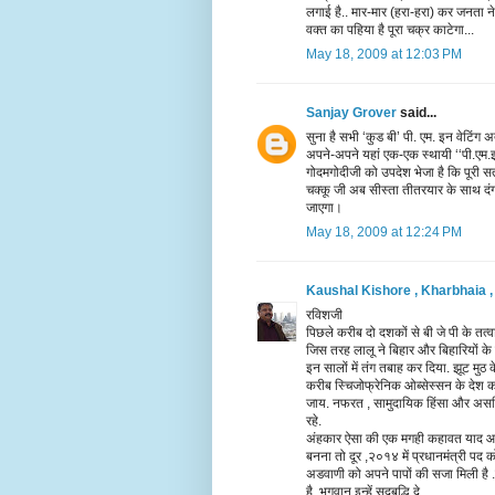
लगाई है.. मार-मार (हरा-हरा) कर जनता ने 
वक्त का पहिया है पूरा चक्र काटेगा...
May 18, 2009 at 12:03 PM
Sanjay Grover
said...
सुना है सभी ‘कुड बी’ पी. एम. इन वेटिंग अ
अपने-अपने यहां एक-एक स्थायी ‘‘पी.एम.इ
गोदमगोदीजी को उपदेश भेजा है कि पूरी 
चक्कू जी अब सीस्ता तीतरयार के साथ दंगो
जाएगा।
May 18, 2009 at 12:24 PM
Kaushal Kishore , Kharbhaia , P
रविशजी
पिछले करीब दो दशकों से बी जे पी के तत्
जिस तरह लालू ने बिहार और बिहारियों के
इन सालों में तंग तबाह कर दिया. झूट मुठ
करीब स्चिजोफ्रेनिक ओब्सेस्सन के देश क
जाय. नफरत , सामुदायिक हिंसा और असहिष
रहे.
अंहकार ऐसा की एक मगही कहावत याद आती है
बनना तो दूर ,२०१४ में प्रधानमंत्री पद क
अडवाणी को अपने पापों की सजा मिली है .
है. भगवान् इन्हें सदबुद्धि दे .