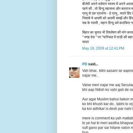
बीजेपी अपने वर्तमान स्वरुप में अपने अ
रहने की , तो हिन्दू महासभा और बलराज म
प्रभु से एक प्रार्थना - हे प्रभु , मादरे 
जिससे ये आदमी को आदमी समझें और हिंसक 
सब के स्वामी , महान हिन्दू धर्म कलंकित न
बिहार का चुनाव भी विश्लेषण की मांग करता
" मगह देस " पर "फस्सिल में ताडी की बहार
सादर
May 18, 2009 at 12:41 PM
PD
said...
Vah bhai.. kitni aasani se aapne
najar me..
Vaise meri najar me aaj Secular 
bhi aap Nitish ko vahi gali de r
Aur agar Muslim bahul ilakon 
ko bhi khush kar do.. tabhi to v
ka koi adhikar is desh par nahi 
mere is comment ka yah matlab n
to ye hai ki meri aastha bhagva
sufi gano par sar hilane valon 
hun..