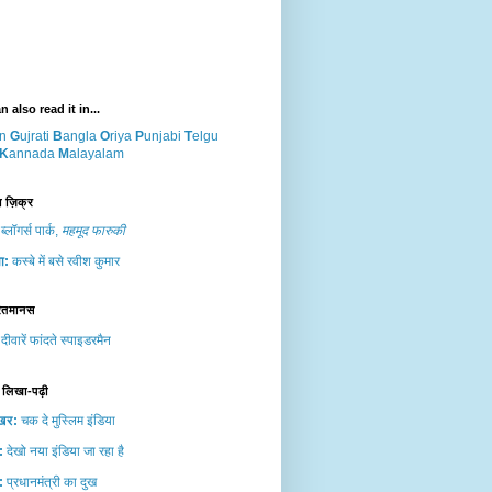
 also read it in...
n
G
ujrati
B
angla
O
riya
P
unjabi
T
elgu
K
annada
M
alayalam
 ज़ि‍क्र
 ब्‍लॉगर्स पार्क,
महमूद फारुकी
ा:
कस्‍बे में बसे रवीश कुमार
ितमानस
 दीवारें फांदते स्‍पाइडरमैन
 लिखा-पढ़ी
खर:
चक दे मुस्लिम इंडिया
:
देखो नया इंडिया जा रहा है
:
प्रधानमंत्री का दुख