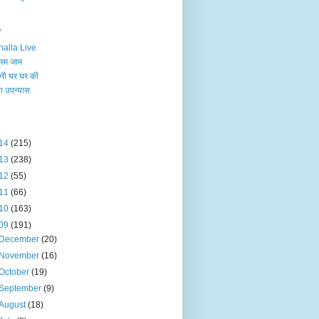
s
alla Live
रम जाम
नी घर घर की
 उपन्‍यास
14
(215)
13
(238)
12
(55)
11
(66)
10
(163)
09
(191)
December
(20)
November
(16)
October
(19)
September
(9)
August
(18)