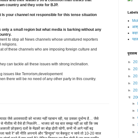
indus and their leaders so a common man thinks that
own country and they vote for BJP.
Label
 Is your channel not responsible for this tense situation
?
Moh
आश्
 only a small region but what media is barking without any
कहा
ountry.
पहला
ment to stop all News channels whose unmatured reporters
 religions.
eat of these channels who are imposing foreign culture and
पुरातत्व
►
20
hey can tackle all these issues with strong inclination.
►
20
ig issues like Terrorism,developement
►
20
n there will be no need of any other party in this country.
►
20
►
20
▼
20
►
►
►
द यादव जैसे अवसरवादी को भाजपा नहीं पहचान रही, यह उसका दुर्भाग्य है… जैसे
से नीतीश भी वैसे ही निकलेंगे… भाजपा को यह बात समझ नहीं आ रही कि जब
►
ाली छोड़कर) दलों के मेंढकों का बोझ ढोती रहेगी, कभी भी आगे नहीं बढ़
►
कला चलो रे" की नीति अपनाये और "हिन्दुत्व" पर बैकफ़ुट न जाये तो 10-20 साल