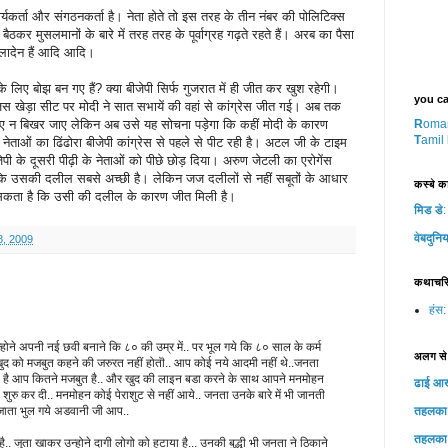
यकर्ता और संगठनकर्ता है। नेता होते तो इस तरह के तीन नंबर की पोलिटिक्स
ठकर मुसलमानों के बारे में तरह तरह के पूर्वाग्रह गढ़ते रहते हैं। अरब का पैसा
 लादेन हैं आदि आदि।
 के लिए बोझ बन गए हैं? क्या बीजेपी सिर्फ गुजरात में ही जीत कर खुश रहेगी।
you can
जिस खेड़ा सीट पर मोदी ने सात सभायें की वहां से कांग्रेस जीत गई। अब तक
ीए न बिखर जाए लेकिन अब उसे यह सोचना पड़ेगा कि कहीं मोदी के कारण
R
oma
T
amil
े नेताओं का ढिंढोरा बीजेपी कांग्रेस से पहले से पीट रही है। अटल जी के टाइम
जेपी के दूसरी पीढ़ी के नेताओं को पीछे छोड़ दिया। अरुण जेटली का एरोगेंस
ि उसकी दलील सबसे अच्छी है। लेकिन जज दलीलों से नहीं सबूतों के आधार
कस्‍बे का
ी सकता है कि उसी की दलील के कारण जीत मिली है।
मिड डे
:
वेबदुनिय
, 2009
कथाचर
हंस:
होने अपनी नई छवी बनाने कि ८० की उम्र में.. पर भूल गये कि ८० साल के कर्म
अलग से
 खुद को मजबुत कहने की जरुरत नहीं होतॊ.. आप कोई नये आदमी नहीं थे..जनता
ी है आप कितने मजबुत है.. और खुद की लाइन बडा करने के साथ आपने मनमोहन
ढाई आ
 कर दी.. मनमोहन कोई पेराशुट से नहीं आये.. जनता उनके बारे में भी जानती
ो जाता भुल गये अडवानी जी आप..
तहलका
तहलका
. जुता खाकर उन्होने दागी लोगो को हटाया है... उनकी बुद्धी भी जनता ने ठिकाने