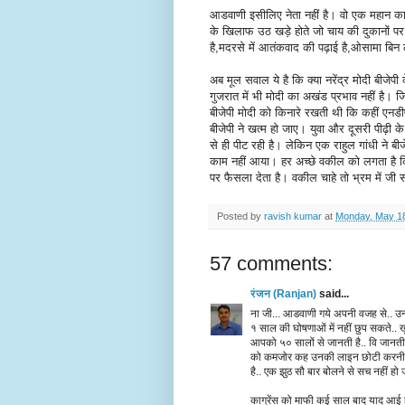
आडवाणी इसीलिए नेता नहीं है। वो एक महान कार्
के खिलाफ उठ खड़े होते जो चाय की दुकानों पर बै
है,मदरसे में आतंकवाद की पढ़ाई है,ओसामा बिन
अब मूल सवाल ये है कि क्या नरेंद्र मोदी बीजेपी
गुजरात में भी मोदी का अखंड प्रभाव नहीं है। 
बीजेपी मोदी को किनारे रखती थी कि कहीं एनड
बीजेपी ने खत्म हो जाए। युवा और दूसरी पीढ़ी क
से ही पीट रही है। लेकिन एक राहुल गांधी ने बी
काम नहीं आया। हर अच्छे वकील को लगता है क
पर फैसला देता है। वकील चाहे तो भ्रम में ज
Posted by
ravish kumar
at
Monday, May 18
57 comments:
रंजन (Ranjan)
said...
ना जी... आडवाणी गये अपनी वजह से.. उन्
१ साल की घोषणाओं में नहीं छुप सकते..
आपको ५० सालों से जानती है.. वि जानत
को कमजोर कह उनकी लाइन छोटी करनी शुरु
है.. एक झुठ सौ बार बोलने से सच नहीं ह
काग्रेंस को माफी कई साल बाद याद आई है.