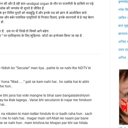
कृष्णमो
वसान की और है.रही बात vestigial organ के तौर पर राजनीती के हासिये पर पड़े
धोक की जनसंघ भी सुनते है जीवित है.
नरेश सिं
हिंद के इन तिमिर पुत्रों को सदबुद्धि दें और इनके पथ को ज्ञान से आलोकित करो.
और बर्बर पाशविक प्रवृतियों से निजात दिलाएं. इनके कारनामों से हे जड़ चेतन
ज़ाकिर
 हो .
बाल सुब
 है . उस पर भी लिखें तो विमर्श आगे बढेगा .
ज्ञानदत्त
 " पर प्रतिक्रया के लिए शुक्रिया. फोटो का इन्तेजाम किया जा रहा है .
अजित व
उदय प्
अनिल .
 Nitish ko "Secular" man liya.. pahle to ve nahi the NDTV ki
hona "Mad......" gali se kam nahi hai.. ho sakta hai ki abhi
ahe hon..
me bhi jana hai vote mangne to bhai sare bangaladeshiyon
ijay ka tilak lagega.. Vaise bhi secularon ki najar me hinduon
hai..
a nikalen ki main kattar hindutv ki or badh raha hun.. sach
n me hi nahi hai.. magar main sirf Allah ke naam par bane
me se nahi hun.. main krishna ke bhajan par bhi sar hilata