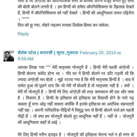
भाषा है जो अंग्रेज़ी की औपनिवेशिक सत्ता के बरक्स अपना वजूद बनाते हुए सत्ता
की बोली बोलने लगती है । हम हिन्दी को हमेशा औपनिवेशिकता के ख़िलाफ़ देखते
हैं, हिन्दी में औपनिवेशिकता को नहीं देखते । हिन्दी की आधुनिकता ज़रूर पढ़ियेगा
। """""
दिल को छु गया, तोहरे जइसन मरदवा लिखेक:हिमत कर सकेला.
Reply
शैलेश पटेल ( बनारसी ) सूरत ,गुजरात
February 20, 2014 at
9:56 AM
आपका लिखा गया """ मेरी मातृभाषा भोजपुरी है । हिन्दी मेरी पहली अंग्रेजी ।
हिन्दी बोलना कांवेंट होना था । गाँव घर में हिन्दी बोलने पर डाँट पड़ती थी कि
ज़्यादा अंग्रेज़ी मत बोलो । मुझे रटाया गया है कि मेरी मातृभाषा हिन्दी है । बाद में
सचेत हुआ तो पूछने लगा कि जो मेरी माँ बोलती है वो मातृभाषा नहीं है । क्यों ।
मेरी माँ भोजपुरी है । हिन्दी मेरे लिए अंग्रेज़ी की तरह कामकाज की एक और भाषा
है । विकल्प है । हिन्दी के इतिहास को इतिहास का विद्यार्थी होने के नाते पढ़
सकता हूँ मगर ओढ़ नहीं सकता क्योंकि मैं इसके इतिहास का आरंभिक सहयात्री
नहीं रहा । अपनी पारिवारिक पीढ़ियों में विशुद्ध रूप से हिन्दी बोलने वाले हम पहली
पीढ़ी हैं । तो क्या हम भोजपुरी बोलते हुए आधुनिक नहीं हैं । नहीं थे । भोजपुरी
की आधुनिकता कहाँ से आई ।
मेरे लिए हिन्दी मरीन ड्राइव है । भोजपुरी की इतिहास चेतना भले न हो मगर वो