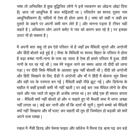
भाषा तो अभिवक्ति है कुछ बुद्धिजिव लोगो ने इसे व्याकरण का ओढना ओढां दिया
है| आज जो आधुनिक है कल रूढ़िवादी था | परिवर्तन का शायद दूसरा नाम
आधुनिकीकरण है| सदियो से ऐसा ही होता आया है | भाषा को कही न कही हम
दुसरो के कहने पर अपनी कमी मान लेते है | और मानना पड़ता है टीचर यही
कहते है | अधिकतर लोग अपने कमेंट मे गाव को कारण बता रहे है | पर इसका
उल्टा भी हो सकता है |
मै अपनी बात कहु तो हम ऐसे परिवार से है जहाँ हम मैथिली सुनते और अग्रेजी
और हिंदी बोलते बड़े हुई है | जैसा के मिथिली या शायद बिहार के परिवार मे होता
है बड़ा बच्चा नानी-नाना के पास रह जाता है ऐसा ही हमारे परिवार मै हुआ..दीदी
नानी के घर रह गई थी | जब मेरे स्कूल जाने का समय आया तो दीदी को लाना
पड़ा | पर दीदी सिर्फ मैथिली के आलावा कुछ नहीं बोलती थी | दीदी को अग्रेजी
और हिंदी सिखाने के लिए डैडी ने अंग्रेजी और माँ ने हिंदी मै बोलना सुरु किया
और वही घर के परम्परा बन गई | मैथिली कही पीछे झूट गई | और डिफेन्स के
माहौल मे कहीं इसकी कमी भी नहीं खली | पर कई बार जब मैथिल लोगो के बीच
रहते और गाव जाते तो बहुत ही अजीब लगता था | हर कोई एक ही सवाल करता
था - मैथिली क्यों नहीं बोलते हो और न चाहते हुए भी मैथली सभा मै जाना अच्छा
नहीं लगता था | कई बार नानी और माँ कि वार्ता भी सुनी | तुमने बच्चो को मैथिली
क्यों नहीं सिखाया और माँ पलट कर कहती थी तुम ही जिम्मेदार हो बड़की को क्यों
अपने पास रक्खा |
स्कूल मै नैंसी ड्रियू और फेमस फाइव और कॉलेज मै मिल्स एंड बून्स पढ़ कर बड़े