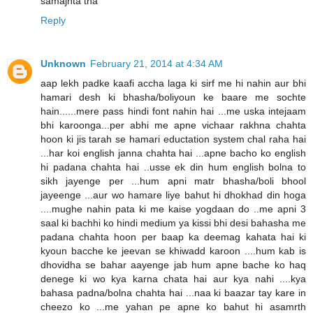
samajhta tha
Reply
Unknown
February 21, 2014 at 4:34 AM
aap lekh padke kaafi accha laga ki sirf me hi nahin aur bhi
hamari desh ki bhasha/boliyoun ke baare me sochte
hain......mere pass hindi font nahin hai ...me uska intejaam
bhi karoonga...per abhi me apne vichaar rakhna chahta
hoon ki jis tarah se hamari eductation system chal raha hai
...har koi english janna chahta hai ...apne bacho ko english
hi padana chahta hai ..usse ek din hum english bolna to
sikh jayenge per ...hum apni matr bhasha/boli bhool
jayeenge ...aur wo hamare liye bahut hi dhokhad din hoga
....mughe nahin pata ki me kaise yogdaan do ..me apni 3
saal ki bachhi ko hindi medium ya kissi bhi desi bahasha me
padana chahta hoon per baap ka deemag kahata hai ki
kyoun bacche ke jeevan se khiwadd karoon ....hum kab is
dhovidha se bahar aayenge jab hum apne bache ko haq
denege ki wo kya karna chata hai aur kya nahi ....kya
bahasa padna/bolna chahta hai ...naa ki baazar tay kare in
cheezo ko ...me yahan pe apne ko bahut hi asamrth