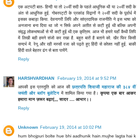
एक अटपटी बात- हिन्दी या तो २०वीं सदी के पहले आधुनिक थी या २०वीं सदी के
अंत से आधुनिक हुई. गोबरपट्टी के प्रकांड विद्वानों ने २०वीं सदी के पूर्वार्ध में
इसका कबाड़ा किया. देवनागरी लिपि और सांप्रदायिक राजनीति ने इस भाषा को
अनजाना बना दिया था जो न सिर्फ अपने अतीत से कटी हुई थी बल्कि अपनी
संवृद्ध लोकभाषाओं से भी कटी हुई थी.एक कृत्रिम. आज भी हमारे यहाँ कैथी लिपि
में लिखी बही हमने संजो कर रखा है. बहुत बातें है बताने को. खैर फिर किसी
सन्दर्भ में. रेनू और रही मस्सों रजा को पढ़ते हुए हिंदी से कोफ़्त नहीं हुई. बाकी
हिंदी वाले बेहतर ढंग से बता पायेंगें.
Reply
HARSHVARDHAN
February 19, 2014 at 9:52 PM
आपकी इस प्रस्तुति को आज की
छत्रपति शिवाजी महाराज की ३८४ वीं
जयंती और ब्लॉग बुलेटिन
में शामिल किया गया है।
कृपया एक बार आकर
हमारा मान ज़रूर बढ़ाएं,,, सादर .... आभार।।
Reply
Unknown
February 19, 2014 at 10:02 PM
hum bhojpuri bolte hue bhi aadhunik hain.mujhe lagta hai k