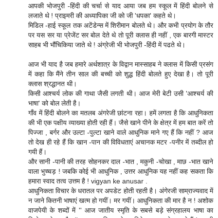
आपकी भोजपुरी -हिंदी की चर्चा से याद आया जब हम स्कूल में हिंदी बोलने से
लजाते थे ! प्राइमरी की अध्यापिका जी को जी 'धपका' कहते थे।
मिडिल -हाई स्कूल तक अटेंडेन्स में शिरीमान बोलते थे। और कभी प्रयोग के तौर
पर यस सर या प्रेजेंट सर बोल देते थे तो पूरी क्लास ही नहीं , एक बारगी मास्टर
साहब भी भौंचिकिया जाते थे ! अंग्रेजी भी भोजपुरी -हिंदी में पढते थे।
आज भी याद है जब हमारे अर्थशात्र के विद्वान मास्साहब ने क्लास में किसी प्रसंग
में कहा कि मैंने तीन साल की बच्ची को शुद्ध हिंदी बोलते हुए देखा है। तो पूरी
क्लास श्रद्धानत थी।
किसी आश्चर्य लोक की गाथा जैसी लगती थी। आज मेरी बेटी उसी 'आश्चर्य की
भाषा' को बोल लेती है।
गाँव में हिंदी बोलने का मतलब अंगरेजी छांटना रहा। हमें लगता है कि आधुनिकता
की भी एक पक्षीय व्याख्या होती रही हैं। जैसे खाने पीने के क्षेत्र में हम बात करें तो
पिज्जा , बर्गर और उल्टा -पुल्टा खाने वाले आधुनिक माने गए हैं कि नहीं ? आज
तो देख ही रहे हैं कि खान -पान की विविधताएं अचानक मटर -पनीर में तब्दील हो
गयी हैं।
और सानी -पानी की तरह सोहनकर दाल -भात , मकुनी -चोखा , माछ -भात खाने
वाला भुच्चड़ ! जबकि कोई भी आधुनिक , उत्तर आधुनिक यह नहीं कह सकता कि
हमारा स्वाद तत्व उत्तम है ! vigyan ke anusar .
आधुनिकता विचार के धरातल पर अपडेट होती रहती है। अंगेरजी साम्राज्यवाद में
न जाने कितनी भाषाएं खत्म हो गयीं। मर गयीं। आधुनिकता की मार है न ! अशोक
वाजपेयी के शब्दों में '' आज जातीय स्मृति के सबसे बड़े संग्रहालय भाषा का