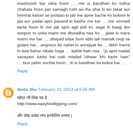
mashoosh kar raha hoon ......me is bandhan ko todna
chahata hoon per samagh nahi aa rha ahai ki wo takat aur
himmat kahan se jootaao ki jab me apne bache ko boloon ki
jaa aur padai apni pasand ki basha me kar .....me ummed
karta hoon ki me jab apni agli pidi ko aage ki baag dor
soopon to unke mann me dhovidha naa ho ....jaise ki mere
mann me hai ......shayad isliye hum abhi tak mansik roop se
gulam hai ...angrezo ke nahin to anrejiyat ke .....lekin hame
hi isse bahar nikala hoga .....kahte hain naa .."jo apni madat
savayam karta hai uski madad Ishwar bhi karte hain"
.....bus yahin sochta hoon ...ki is bandhan ko todna hai .....
Reply
Anita Jha
February 21, 2014 at 6:55 AM
महेंद्र जी लिंक यह है
http://www.easyhindityping.com/
और लेख अच्छा लगा इस्केलिय धन्वाद |
Reply