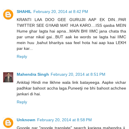
SHAHIL
February 20, 2014 at 8:42 PM
KRANTI LAA DOO GEE GURUJII AAP EK DIN...PAR
TWITTER SEE GYAAB MAT HUA KARO....ISS qasba MEIN
Hume ghar lagta hai apna...MAIN BHI IIMC jana chata tha
par umar nikal gai...BUT aak ke words se lagta hai IIMC
mein huu ,bahut bharitya saa feel hota hai aap kaa LEKH
par kar...
Reply
Mahendra Singh
February 20, 2014 at 8:51 PM
Ankitaji Hindi me likhne wala link batayeega. Aapke vichar
padhkar bahoot accha laga.Puneetji ne bhi bahoot achchee
jankari di hai.
Reply
Unknown
February 20, 2014 at 8:58 PM
Google par "google translate" search kariega mahendra ji.