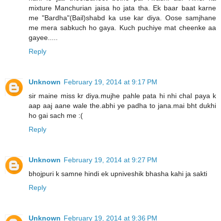
mixture Manchurian jaisa ho jata tha. Ek baar baat karne
me "Bardha"(Bail)shabd ka use kar diya. Oose samjhane
me mera sabkuch ho gaya. Kuch puchiye mat cheenke aa
gayee.....
Reply
Unknown
February 19, 2014 at 9:17 PM
sir maine miss kr diya.mujhe pahle pata hi nhi chal paya k
aap aaj aane wale the.abhi ye padha to jana.mai bht dukhi
ho gai sach me :(
Reply
Unknown
February 19, 2014 at 9:27 PM
bhojpuri k samne hindi ek upniveshik bhasha kahi ja sakti
Reply
Unknown
February 19, 2014 at 9:36 PM