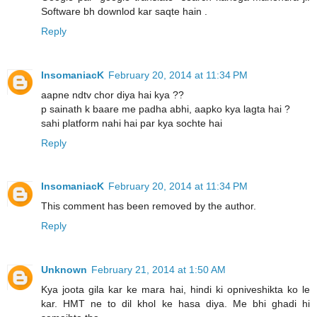
Software bh downlod kar saqte hain .
Reply
InsomaniacK
February 20, 2014 at 11:34 PM
aapne ndtv chor diya hai kya ??
p sainath k baare me padha abhi, aapko kya lagta hai ?
sahi platform nahi hai par kya sochte hai
Reply
InsomaniacK
February 20, 2014 at 11:34 PM
This comment has been removed by the author.
Reply
Unknown
February 21, 2014 at 1:50 AM
Kya joota gila kar ke mara hai, hindi ki opniveshikta ko le
kar. HMT ne to dil khol ke hasa diya. Me bhi ghadi hi