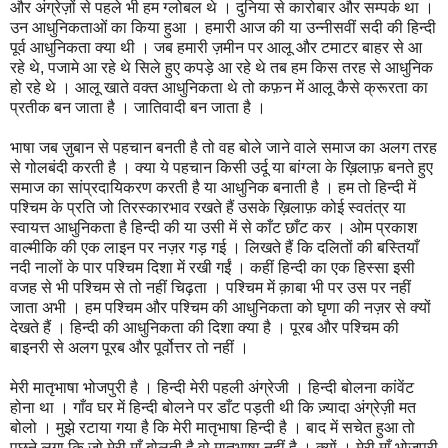
और अंग्रेज़ों से पहले भी हम ग्लोबल थे । दुनिया से कारोबार और सम्पर्क था ।
उन आधुनिकताओं का किया हुआ । हमारी आज की या उन्नीसवीं सदी की हिन्दी
पूर्व आधुनिकता क्या थी । जब हमारी ज़मीन पर आलू और टमाटर बाहर से आ
रहे थे, पजामे आ रहे थे सिले हुए कपड़े आ रहे थे तब हम किस तरह से आधुनिक
हो रहे थे । आलू खाते वक्त आधुनिकता थे तो कफ़न में आलू कैसे क्रूरता का
प्रतीक बन जाता है । जातिवादी बन जाता है ।
भाषा जब ज़ुबान से पहचान बनती है तो वह बोले जाने वाले समाज का अलग तरह
से गोलबंदी करती है । क्या ये पहचान किसी उर्दू या बांग्ला के ख़िलाफ़ बनते हुए
समाज का सांप्रदायिकरण करती है या आधुनिक बनाती है । हम तो हिन्दी में
पश्चिम के प्रति जो तिरस्कारभाव रखते हैं उसके ख़िलाफ़ कोई स्वतंत्र या
स्वायत्त आधुनिकता है हिन्दी की या उसी में से काँट छाँट कर । ओम प्रकाश
वाल्मीकि की एक लाइन पर नज़र गड़ गई । लिखते हैं कि दलितों की बस्तियाँ
नदी नालों के पार पश्चिम दिशा में रखी गईं । कहीं हिन्दी का एक हिस्सा इसी
वजह से भी पश्चिम से तो नहीं चिढ़ता । पश्चिम में क़ाबा भी पर उस पर नहीं
जाता अभी । हम पश्चिम और पश्चिम की आधुनिकता को घृणा की नज़र से क्यों
देखते हैं । हिन्दी की आधुनिकता की दिशा क्या है । पूरब और पश्चिम की
बाइनरी से अलग पूरब और पूर्वोत्तर तो नहीं ।
मेरी मातृभाषा भोजपुरी है । हिन्दी मेरी पहली अंग्रेजी । हिन्दी बोलना कांवेंट
होना था । गाँव घर में हिन्दी बोलने पर डाँट पड़ती थी कि ज़्यादा अंग्रेज़ी मत
बोलो । मुझे रटाया गया है कि मेरी मातृभाषा हिन्दी है । बाद में सचेत हुआ तो
पूछने लगा कि जो मेरी माँ बोलती है वो मातृभाषा नहीं है । क्यों । मेरी माँ भोजपुरी