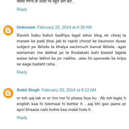
संख्या गणना के अधार पर बहुते आगे बाटें...
Reply
Unknown
February 20, 2014 at 6:30 AM
Ravish babu bahut badhiya lagal tahar blog..ek cheej ta
manee ke padi bhai jab to rajniti chood ke kaunooo dusar
subject pe likhela ta bhaiya sachmuch kamal likhela...agar
wartaman me dekhal jai ta thodakahi kahi biased lagela
waise tahar lekhni ke jor naikhe...aise hii uperwale ke kripa
se aage badaht raha..
Reply
Ankit Singh
February 20, 2014 at 8:12 AM
m toh aaj tak m or hm me hi phasa hua hu . Ab toh lagta h
english kaa hi Istemaal hi behtar h . aaj bhi gao jaane pr
apni bhaasa nahi bolne kaa malal hota h .
Reply