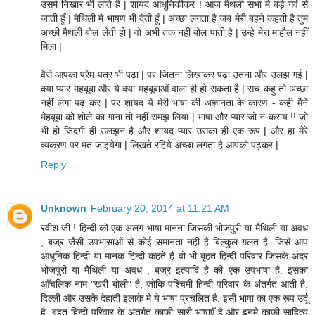
उसमे निखार भी लाते है | शायद आधुनिकीकर ! आज मैथली सभा मे बड़े गर्व से
जाती हुँ | मैथिली मे भाषण भी देती हुँ | अच्छा लगता है जब मेरी बहने कहती है तुम
अच्छी मैथली बोल लेती हो | वो अभी तक नहीं बोल पाती है | उन्हे मेरा माहौल नहीं
मिला |
वैसे आपका प्रेम पत्र भी पढ़ा | पर जितना लिखाकर पढ़ा उतना और उलझ गई |
क्या प्यार महबूबा और ये क्या महबूबाओं वाला ही हो सकता है | सच कहु तो अच्छा
नहीं लगा पढ़ कर | पर शायद ये मेरी भाषा की अज्ञानता के कारण - कही मैने
मेहबूबा को शोले का गाना तो नहीं समझ लिया | भाषा और प्यार जो न कराय !! जो
भी हो जिंदगी ही उलझन है और शायद प्यार उसका ही एक रूप | और हा मेरे
व्यकरण पर मत जाइयेगा | लिखते रहिये अच्छा लगता है आपको पढ़कर |
Reply
Unknown
February 20, 2014 at 11:21 AM
रवीश जी ! हिन्दी को एक अलग भाषा मानना जिसकी भोजपुरी या मैथिली या अवध
, बज्र जैसी उपभासाओं से कोई समानता नही है बिल्कुल ग़लत है. जिसे आप
आधुनिक हिन्दी या मानक हिन्दी कहते है वो भी बृहत हिन्दी परिवार जिसके अंदर
भोजपुरी या मैथिली या अवध , बज्र इत्यादि है की एक उपभाषा है. इसका
आँचलिक नाम "खरी बोली" है, जोकि पश्चिमी हिन्दी परिवार के अंतर्गत आती है.
दिल्ली और उसके देहाती इलाक़े मे ये भाषा प्रचलित है. इसी भाषा का एक रूप उर्दू
है. बृहत हिन्दी परिवार के अंतर्गत काफ़ी सारी भाषाएँ है और इनमे काफ़ी साहित्य