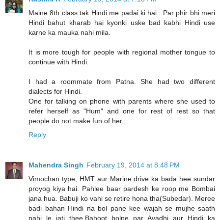
Maine 8th class tak Hindi me padai ki hai.. Par phir bhi meri
Hindi bahut kharab hai kyonki uske bad kabhi Hindi use
karne ka mauka nahi mila.
It is more tough for people with regional mother tongue to
continue with Hindi.
I had a roommate from Patna. She had two different
dialects for Hindi.
One for talking on phone with parents where she used to
refer herself as "Hum" and one for rest of rest so that
people do not make fun of her.
Reply
Mahendra Singh
February 19, 2014 at 8:48 PM
Vimochan type, HMT aur Marine drive ka bada hee sundar
proyog kiya hai. Pahlee baar pardesh ke roop me Bombai
jana hua. Babuji ko vahi se retire hona tha(Subedar). Meree
badi bahan Hindi na bol pane kee wajah se mujhe saath
nahi le jati thee.Bahoot bolne par Avadhi aur Hindi ka