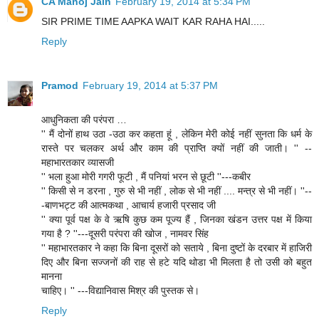
CA Manoj Jain
February 19, 2014 at 5:34 PM
SIR PRIME TIME AAPKA WAIT KAR RAHA HAI.....
Reply
Pramod
February 19, 2014 at 5:37 PM
आधुनिकता की परंपरा …
'' मैं दोनों हाथ उठा -उठा कर कहता हूं , लेकिन मेरी कोई नहीं सुनता कि धर्म के
रास्ते पर चलकर अर्थ और काम की प्राप्ति क्यों नहीं की जाती। '' --
महाभारतकार व्यासजी
'' भला हुआ मोरी गगरी फूटी , मैं पनियां भरन से छूटी ''---कबीर
'' किसी से न डरना , गुरु से भी नहीं , लोक से भी नहीं .... मन्त्र से भी नहीं। ''--
-बाणभट्ट की आत्मकथा , आचार्य हजारी प्रसाद जी
'' क्या पूर्व पक्ष के वे ऋषि कुछ कम पूज्य हैं , जिनका खंडन उत्तर पक्ष में किया
गया है ? ''---दूसरी परंपरा की खोज , नामवर सिंह
'' महाभारतकार ने कहा कि बिना दूसरों को सताये , बिना दुष्टों के दरबार में हाजिरी
दिए और बिना सज्जनों की राह से हटे यदि थोडा भी मिलता है तो उसी को बहुत
मानना
चाहिए। '' ---विद्यानिवास मिश्र की पुस्तक से।
Reply