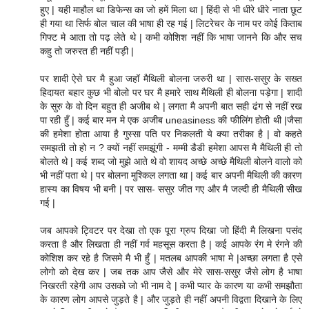
हुए | यही माहौल था डिफेन्स का जो हमें मिला था | हिंदी से भी धीरे धीरे नाता छूट
ही गया था सिर्फ बोल चाल की भाषा ही रह गई | लिटरेचर के नाम पर कोई किताब
गिफ्ट मे आता तो पढ़ लेते थे | कभी कोशिश नहीं कि भाषा जानने कि और सच
कहु तो जरुरत ही नहीं पड़ी |
पर शादी ऐसे घर मै हुआ जहॉ मैथिली बोलना जरुरी था | सास-ससुर के सख्त
हिदायत बहार कुछ भी बोलो पर घर मै हमारे साथ मैथिली ही बोलना पड़ेगा | शादी
के सुरु के वो दिन बहुत ही अजीब थे | लगता मै अपनी बात सही ढंग से नहीं रख
पा रही हुँ | कई बार मन मे एक अजीब uneasiness की फीलिंग होती थी |जैसा
की हमेशा होता आया है गुस्सा पति पर निकलती ये क्या तरीका है | वो कहते
समझती तो हो न ? क्यों नहीं समझूंगी - मम्मी डैडी हमेशा आपस मै मैथिली ही तो
बोलते थे | कई शब्द जो मुझे आते थे वो शायद अच्छे अच्छे मैथिली बोलने वालो को
भी नहीं पता थे | पर बोलना मुश्किल लगता था | कई बार अपनी मैथिली की कारण
हास्य का विषय भी बनी | पर सास- ससुर जीत गए और मै जल्दी ही मैथिली सीख
गई |
जब आपको ट्विटर पर देखा तो एक पूरा ग्रुप दिखा जो हिंदी मै लिखना पसंद
करता है और लिखता ही नहीं गर्व महसूस करता है | कई आपके रंग मे रंगने की
कोशिश कर रहे है जिसमे मै भी हुँ | मतलब आपकी भाषा मे |अच्छा लगता है एसे
लोगो को देख कर | जब तक आप जैसे और मेरे सास-ससुर जैसे लोग है भाषा
निखरती रहेगी आप उसको जो भी नाम दे | कभी प्यार के कारण या कभी समझौता
के कारण लोग आपसे जुड़ते है | और जुड़ते ही नहीं अपनी विद्वता दिखाने के लिए