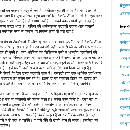
धानमंत्री हैं। पंजाब के होकर असम से राज्य सभा के सांसद हैं।
हिंदुस्‍त
ासी का मतलब मज़दूर से क्यों हैं। ग्लोबल प्रवासी भी तो हैं। जो दिल्ली से
अमर उ
िका जाते हैं। प्रवास सिर्फ श्रम का नहीं है। टेक्नॉलजी का भी तो है। एक जगह
्रवास पर टिका है। वो स्थायी नहीं है। उसकी कोई स्थायी ज़मीन नहीं है।
 माल भारत आता है। दुनिया की अर्थव्यवस्था प्रवासी उत्पाद और प्रवासी
लिंक रो
 कारोबार काम से प्रवास पर निकले लोगों से चल रहा है।
अविनाश
येंगे तो टेक्नॉलजी भी लौटा दी जाए। सब अपनी अपनी भाषा में टेक्नॉलजी का
प्रमोद स
्तातंरण हो सकता है तो श्रम का क्यों नहीं। उसे रोकने का नैतिक आधार क्या
सिनेमा-
त्म हो चुकी है। क्या अमेरिका को सिलिकॉन वैली से भारतीय प्रवासियों को
पादन का विकेंद्रीकरण नहीं कर सकती,राज्यों में संस्थाओं का विकास नहीं कर
अभय ति
ै। आखिर क्यों आईआईएम अहमदाबाद और आईआईटी के लोग बाहर जाते हैं.क्या ये
प्रियदर्
ोना है। इन्हें अपनी जड़ों से बांध कर रखने के लिए क्या किया जा रहा है।
पनी के लिए सस्ता प्रवासी श्रम है। प्रवासी होना एक आर्थिक स्वाभिमान
उमाशंकर
 उत्पादन का सृजन कर रहे हैं। इतना ही नहीं प्रवासी होकर हम उत्पाद की
नासिरुद्
 रखते हैं। जहां भी ज्यादा दाम मिलेगा,जहां भी काम मिलेगा, जायेंगे।
सत्‍येंद्
ोबल अर्थव्यवस्था में जान आई है। कौन खरीदता नोएडा और ग्रेटर नोएडा के
ं तभी तो कंपनियों को ज़मीन मिली है। सस्ता श्रम मिला है। ऐसा नहीं हो
नीलेश म
जनीति दुत्कार दे। नहीं चलेगा। प्रवासियों को अर्थव्यवस्था का हिस्सा
राहुल पं
 की प्रतिस्पर्धा में लोगों ने पीछे छूट चुके राज्य को पहचानना शुरू कर दिया
 तब अच्छा लगा था। अब कोई बिहारी कहता है तो राजनीतिक लगता है। बुरा
ऋचा जो
ं हैं वो कल हो जायेंगे। वो नहीं होंगे तो उनके बच्चे हो जाएंगे। इसलिए अब
रवि कुम
ा चाहिए।