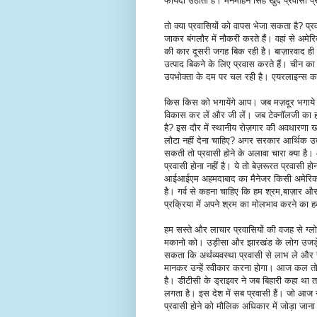
फायदा उठाती है। मनमोहन सिंह खुद प्रवासी प्र
तो क्या प्रवासियों को वापस भेजा सकता है? प्रव
जाकर बंगलौर में नौकरी करते हैं। वहां से अमेर
की कार दूसरी जगह बिक रही है। बाज़ारवाद ही प
उत्पाद बिकने के लिए प्रवास करते हैं। चीन का
उपभोक्ता के दम पर चल रही है। एयरलाइन्स का
किस किस को भगायेंगे आप। जब मज़दूर भगाये जा
विकास कर लें और जी लें। जब टेक्नॉलजी का हस
है? इस दौर में स्थानीय रोज़गार की अवधारणा ख
लौटा नहीं देना चाहिए? अगर सरकार आर्थिक उत्
सकती तो प्रवासी होने के अलावा चारा क्या ह
प्रवासी होना नहीं है। ये तो बेज़रूरत प्रवासी ह
आईआईएम अहमदाबाद का मैनेजर किसी अमेरिकी कं
है। गर्व से कहना चाहिए कि हम श्रम,बाज़ार और
प्रक्रिया में अपने श्रम का मोलभाव करने का हक
हम सस्ते और लाचार प्रवासियों की वजह से ग्ल
मकानो को। उड़ीसा और झारखंड के लोग उजड़ें है
सकता कि अर्थव्यवस्था प्रवासी से लाभ ले और रा
मानकर उन्हें स्वीकार करना होगा। आज कल तो धंधे
है। डीटीसी के ड्राइवर ने जब बिहारी कहा था
लगता है। इस देश में सब प्रवासी हैं। जो आज नही
प्रवासी होने को मौलिक अधिकार में जोड़ा जान