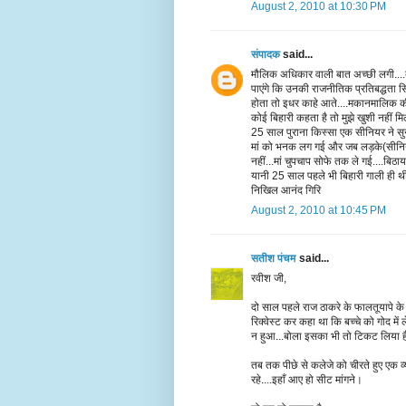
August 2, 2010 at 10:30 PM
संपादक
said...
मौलिक अधिकार वाली बात अच्छी लगी....क
पाएंगे कि उनकी राजनीतिक प्रतिबद्धता सि
होता तो इधर काहे आते....मकानमालिक की 
कोई बिहारी कहता है तो मुझे खुशी नहीं मिल
25 साल पुराना किस्सा एक सीनियर ने सुन
मां को भनक लग गई और जब लड़के(सीनियर)
नहीं...मां चुपचाप सोफे तक ले गई....बिठाया
यानी 25 साल पहले भी बिहारी गाली ही थ
निखिल आनंद गिरि
August 2, 2010 at 10:45 PM
सतीश पंचम
said...
रवीश जी,
दो साल पहले राज ठाकरे के फालतूयापे के 
रिक्वेस्ट कर कहा था कि बच्चे को गोद में ल
न हुआ...बोला इसका भी तो टिकट लिया 
तब तक पीछे से कलेजे को चीरते हुए एक व्यं
रहे....इहाँ आए हो सीट मांगने।