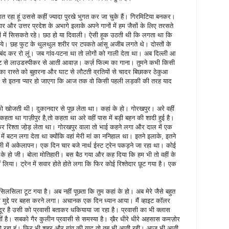
भुगत रहा हूं उससे कहीं ज्यादा पुरखे भुगत कर जा चुके हैं। गिरमिटिया बनकर।
र और उत्तर प्रदेश के अभागे इलाके अपने गानों में हम जैसों के लिए तरसते
रों में सिसकते रहे। छठ हो या दिवाली। ऐसी हूक उठती थी कि लगता था कि
ोये। छह फुट के थुलथुल शरीर पर टपकते आंसू अजीब लगते थे। दोस्तों के
 बंद कर रो लूं। जब गांव-पटना था तो लोगों को गाली देता था। अब दिल्ली आ
ट से लाउडस्पीकर से आती आवाज़। कर्ज़ फिल्म का गाना। तुमने कभी किसी
का रास्ते को बुहारना और घाट से लौटती व्रतियों से चादर बिछाकर ठेकुआ
 शहर से इतना प्यार हो जाएगा कि आज तक वो किसी पहली लड़की की तरह याद
े को खोजती थी। दुकानदार से पूछ लेता था। कहां के हो। गोरखपुर। अरे वहीं
कहता था गाज़ीपुर है,तो कहता था अरे वहीं पास में बड़ी बहन की शादी हुई है।
र रिश्ता जो़ड़ लेता था। गोरखपुर वाला तो भाई कहने लगा और दाल में एक
ें बटन लगा देता था क्योंकि वहां मेरी मां का ननिहाल था। इतने इलाके, इतने
क गली में अकेलापन। एक दिन चार बजे नार्थ ईस्ट ट्रेन पकड़ने जा रहा था। कोई
 के हो जी। बोला मोतिहारी। बस बैठ गया और कह दिया कि हम भी तो वहीं के
 लिया। ट्रेन में सवार होते होते लगा कि फिर कोई रिश्तेदार छूट गया है। एक
िलसिला टूट गया है। अब नहीं पूछता कि तुम कहां के हो। अब मेरे जैसे बहुत
ी मुद्दे पर बहस करने लगा। अचानक एक दिन ध्यान आया। मैं व्हाइट कॉलर
जदूर है उसी को प्रवासी बताकर धकियाया जा रहा है। प्रवासी का भी क्लास
हीं है। सबको गैर कुलीन प्रवासी से समस्या है। ख़ैर धीरे धीरे अहसास कमज़ोर
 हो रहा हूं। फिर भी शहर और गांव की याद तो तब भी आती रही। आज भी आती