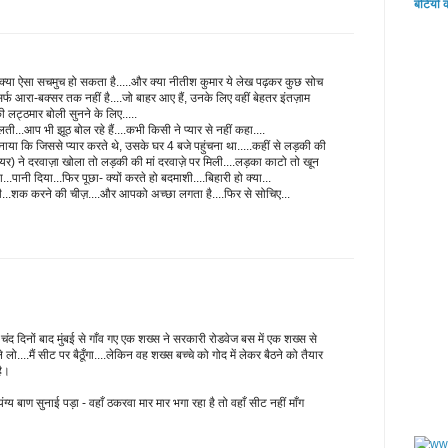
बेटियों 
्या ऐसा सचमुच हो सकता है.....और क्या नीतीश कुमार ये लेख पढ़कर कुछ सोच
र्फ आरा-बक्सर तक नहीं है....जो बाहर आए हैं, उनके लिए वहीं बेहतर इंतज़ाम
लट्ठमार बोली सुनने के लिए.....
ती...आप भी झूठ बोल रहे हैं....कभी किसी ने प्यार से नहीं कहा....
ाया कि जिससे प्यार करते थे, उसके घर 4 बजे पहुंचना था.....कहीं से लड़की की
 ने दरवाज़ा खोला तो लड़की की मां दरवाज़े पर मिली....लड़का काटो तो खून
...पानी दिया...फिर पूछा- क्यों करते हो बदमाशी....बिहारी हो क्या...
ी...शक करने की चीज़....और आपको अच्छा लगता है....फिर से सोचिए...
चंद दिनों बाद मुंबई से गाँव गए एक शख्स ने सरकारी रोडवेज बस में एक शख्स से
े लो....मैं सीट पर बैठूँगा....लेकिन वह शख्स बच्चे को गोद में लेकर बैठने को तैयार
है।
ग्य बाण सुनाई पड़ा - वहाँ ठकरवा मार मार भगा रहा है तो वहाँ सीट नहीं माँग