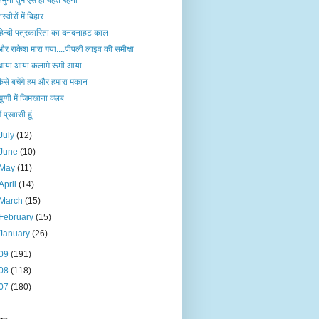
यमुना तुम ऐसे ही बहते रहना
स्वीरों में बिहार
हिन्दी पत्रकारिता का दनदनाहट काल
और राकेश मारा गया....पीपली लाइव की समीक्षा
आया आया कलामे रूमी आया
कैसे बचेंगे हम और हमारा मकान
झुग्गी में जिमखाना क्लब
ैं प्रवासी हूं
July
(12)
June
(10)
May
(11)
April
(14)
March
(15)
February
(15)
January
(26)
09
(191)
08
(118)
07
(180)