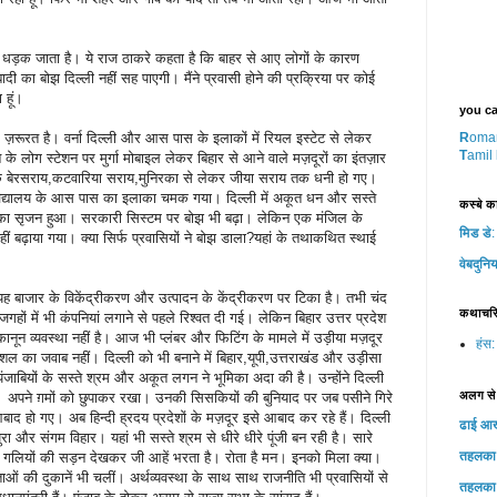
 धड़क जाता है। ये राज ठाकरे कहता है कि बाहर से आए लोगों के कारण
दी का बोझ दिल्ली नहीं सह पाएगी। मैंने प्रवासी होने की प्रक्रिया पर कोई
 हूं।
you can
 ज़रूरत है। वर्ना दिल्ली और आस पास के इलाकों में रियल इस्टेट से लेकर
R
oma
T
amil
ब के लोग स्टेशन पर मुर्गा मोबाइल लेकर बिहार से आने वाले मज़दूरों का इंतज़ार
 के बेरसराय,कटवारिया सराय,मुनिरका से लेकर जीया सराय तक धनी हो गए।
्वविद्यालय के आस पास का इलाका चमक गया। दिल्ली में अकूत धन और सस्ते
कस्‍बे का
र का सृजन हुआ। सरकारी सिस्टम पर बोझ भी बढ़ा। लेकिन एक मंजिल के
मिड डे
:
 बढ़ाया गया। क्या सिर्फ प्रवासियों ने बोझ डाला?यहां के तथाकथित स्थाई
वेबदुनिय
 बाजार के विकेंद्रीकरण और उत्पादन के केंद्रीकरण पर टिका है। तभी चंद
कथाचर
ों में भी कंपनियां लगाने से पहले रिश्वत दी गई। लेकिन बिहार उत्तर प्रदेश
न व्यवस्था नहीं है। आज भी प्लंबर और फिटिंग के मामले में उड़ीया मज़दूर
हंस:
कौशल का जवाब नहीं। दिल्ली को भी बनाने में बिहार,यूपी,उत्तराखंड और उड़ीसा
 पंजाबियों के सस्ते श्रम और अकूत लगन ने भूमिका अदा की है। उन्होंने दिल्ली
अलग से
अपने ग़मों को छुपाकर रखा। उनकी सिसकियों की बुनियाद पर जब पसीने गिरे
बाद हो गए। अब हिन्दी ह्रदय प्रदेशों के मज़दूर इसे आबाद कर रहे हैं। दिल्ली
ढाई आ
और संगम विहार। यहां भी सस्ते श्रम से धीरे धीरे पूंजी बन रही है। सारे
तहलका
न गलियों की सड़न देखकर जी आहें भरता है। रोता है मन। इनको मिला क्या।
ताओं की दुकानें भी चलीं। अर्थव्यवस्था के साथ साथ राजनीति भी प्रवासियों से
तहलका