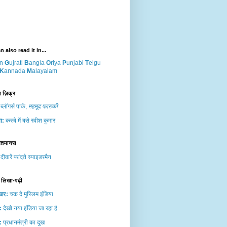
 also read it in...
n
G
ujrati
B
angla
O
riya
P
unjabi
T
elgu
K
annada
M
alayalam
 ज़ि‍क्र
 ब्‍लॉगर्स पार्क,
महमूद फारुकी
ा:
कस्‍बे में बसे रवीश कुमार
ितमानस
 दीवारें फांदते स्‍पाइडरमैन
 लिखा-पढ़ी
खर:
चक दे मुस्लिम इंडिया
:
देखो नया इंडिया जा रहा है
:
प्रधानमंत्री का दुख