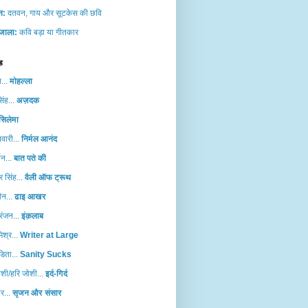
ान:
दतवन, गाय और सूटकेस की छवि
जाला:
कवि बड़ा या गीतकार
ड
...
मोहल्‍ला
िंह...
अज़दक
सिलेमा
वारी...
निर्मल आनंद
शन...
बात पते की
 सिंह...
वैली ऑफ ट्रूथ
दीन...
ढाइ आखर
र रंजन...
इंक़लाब
िश्र...
Writer at Large
डिता...
Sanity Sucks
शी/हरि जोशी...
इर्द-गिर्द
ार...
सृजन और संसार