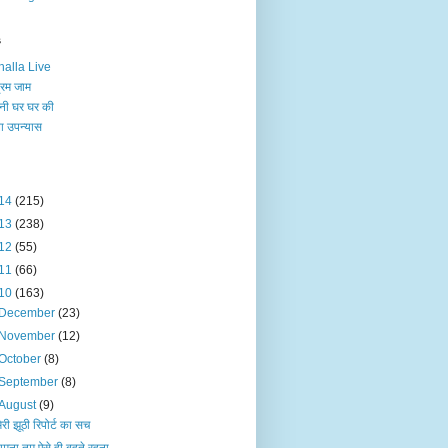
s
alla Live
रम जाम
नी घर घर की
 उपन्‍यास
14
(215)
13
(238)
12
(55)
11
(66)
10
(163)
December
(23)
November
(12)
October
(8)
September
(8)
August
(9)
मेरी झूठी रिपोर्ट का सच