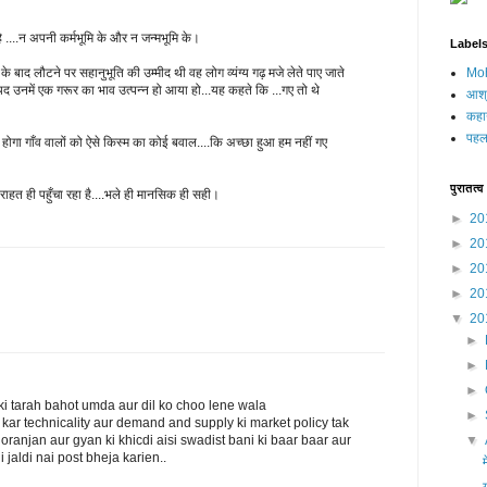
ं रहे ....न अपनी कर्मभूमि के और न जन्मभूमि के।
Label
 बाद लौटने पर सहानुभूति की उम्मीद थी वह लोग व्यंग्य गढ़ मजे लेते पाए जाते
Moh
शायद उनमें एक गरूर का भाव उत्पन्न हो आया हो...यह कहते कि ...गए तो थे
आश्
कहा
पहला
ोगा गाँव वालों को ऐसे किस्म का कोई बवाल....कि अच्छा हुआ हम नहीं गए
पुरातत्व
 राहत ही पहुँचा रहा है....भले ही मानसिक ही सही।
►
20
►
20
►
20
►
20
▼
20
►
►
►
ki tarah bahot umda aur dil ko choo lene wala
►
 kar technicality aur demand and supply ki market policy tak
oranjan aur gyan ki khicdi aisi swadist bani ki baar baar aur
▼
 jaldi nai post bheja karien..