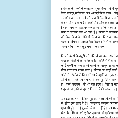
इतिहास के पन्नों ने समझाना शुरू किया जो मैं 
वेस्ट इंडीज़,मारिशस और आस्ट्रेलिया तक। बिहा
रहे और हम उन गानों की याद में दिल्ली के कम
दीवार से सर दे मारे। कहां रोये और कब तक र
फिल्म जाने का इंतज़ार करता था ताकि दरवाज़ा
गया तो उनकी याद आ रही है। पटना के बांसघा
को दिल दिया है। मैंने भी दिया है। फिर हम सब
प्रसाद मांगना। सार्वजनिक हिस्सेदारियों से
आता रहेगा। सब छूट गया। क्या करें।
दिल्ली के गोविन्दपुरी की गलियां हर वक्त अपन
पास के ज़िले में तो ननिहाल है। कोई रोटी वाला 
कोई बस्ती का बताता तो बहनों का ससुराल बताक
पीस मटन का रखने लगा। सीवान का दर्ज़ी फ्री म
गांवों से रिश्तेदारी फिर भी गोविन्दपुरी की ए
ऑटो वाला नहीं जा रहा था। बस पूछ लिया कहां
हैं। चलो स्टेशन। वो भी चल दिया। पैसा ही नहीं
शहर के बदलने से हमारे कितने रिश्ते बदल गए।
अब इस तरह से परिचय पूछकर नाता जो़ड़ने का स
से लोग इस शहर में हैं। पत्रकार बनकर प्रवास
प्रवासी हूं। कोई मुझसे परेशान नहीं है। जो म
होता है। किसी को एलिट प्रवासी से प्रॉब्लम न
होता चला गया। लगा कि मैं तो कास्मोपोलिटन